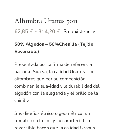
Alfombra Uranus 5011
Rango
Sin existencias
62,85
€
-
314,20
€
de
50% Algodón – 50%Chenilla (Tejido
precios:
Reversible)
desde
62,85 €
Presentada por la firma de referencia
hasta
nacional Sualsa, la calidad Uranus son
314,20 €
alfombras que por su composición
combinan la suavidad y la durabilidad del
algodón con la elegancia y el brillo de la
chinilla.
Sus diseños étnico o geométrico, su
remate con flecos y su característica
reversible hacen que la calidad Uranus