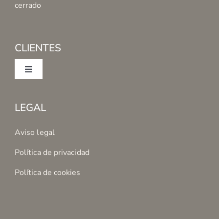
cerrado
CLIENTES
Toggle
Navigation
Mi cuenta
LEGAL
Condiciones de Compra
Aviso legal
Política de privacidad
Formas de Pago
Política de cookies