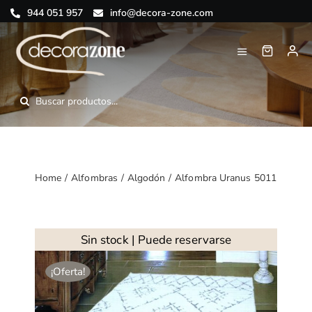
Saltar
944 051 957
info@decora-zone.com
al
contenido
Toggle
Navigation
Inicio
Buscar:
Nosotros
Tienda online
Home
Alfombras
Algodón
Alfombra Uranus 5011
Blog
Contacto
Sin stock | Puede reservarse
¡Oferta!