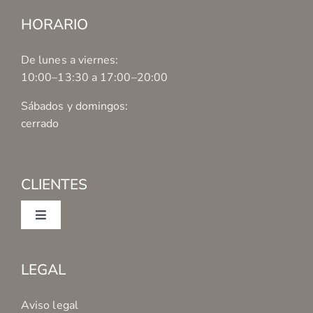
HORARIO
De lunes a viernes:
10:00–13:30 a 17:00–20:00
Sábados y domingos:
cerrado
CLIENTES
Toggle
Navigation
Mi cuenta
LEGAL
Condiciones de Compra
Aviso legal