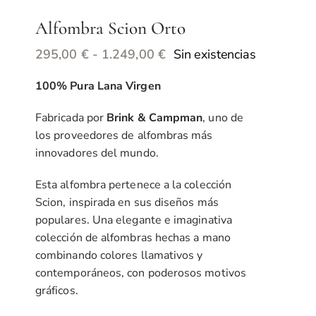
Alfombra Scion Orto
Rango
Sin existencias
295,00
€
-
1.249,00
€
de
100% Pura Lana Virgen
precios:
desde
Fabricada por
Brink & Campman
, uno de
295,00 €
los proveedores de alfombras más
hasta
innovadores del mundo.
1.249,00 €
Esta alfombra pertenece a la colección
Scion, inspirada en sus diseños más
populares. Una elegante e imaginativa
colección de alfombras hechas a mano
combinando colores llamativos y
contemporáneos, con poderosos motivos
gráficos.