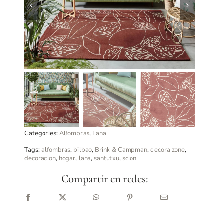
Categories:
Alfombras
,
Lana
Tags:
alfombras
,
bilbao
,
Brink & Campman
,
decora zone
,
decoracion
,
hogar
,
lana
,
santutxu
,
scion
Compartir en redes: