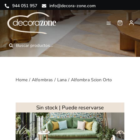
Saltar
944 051 957
info@decora-zone.com
al
contenido
Toggle
Navigation
Inicio
Buscar:
Nosotros
Tienda online
Home
Alfombras
Lana
Alfombra Scion Orto
Blog
Contacto
Sin stock | Puede reservarse