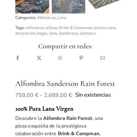
Categories:
Alfombras
,
Lana
Tags:
alfombras
,
bilbao
,
Brink & Campman
,
decora zone
,
decoracion
,
hogar
,
lana
,
Sanderson
,
santutxu
Compartir en redes:
Alfombra Sanderson Rain Forest
Rango
Sin existencias
759,00
€
-
2.689,00
€
de
100% Pura Lana Virgen
precios:
desde
Descubre la
Alfombra Rain Forest
, una
759,00 €
pieza exquisita de la prestigiosa
hasta
colaboración entre
Brink & Campman
,