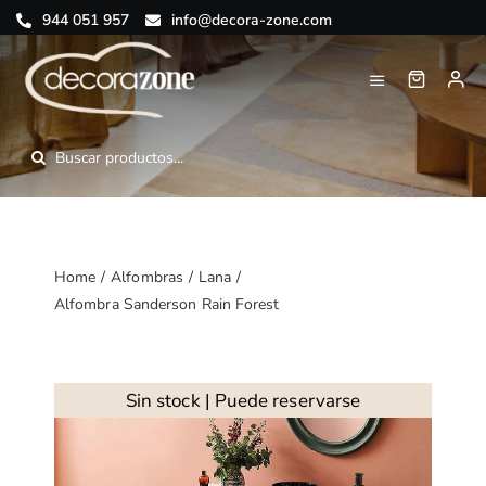
Saltar
944 051 957
info@decora-zone.com
al
contenido
Toggle
Navigation
Inicio
Buscar:
Nosotros
Tienda online
Home
Alfombras
Lana
Alfombra Sanderson Rain Forest
Blog
Contacto
Sin stock | Puede reservarse