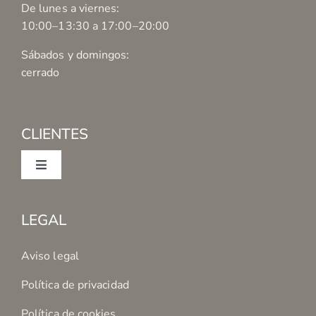
De lunes a viernes:
10:00–13:30 a 17:00–20:00
Sábados y domingos:
cerrado
CLIENTES
Toggle
Navigation
Mi cuenta
LEGAL
Condiciones de Compra
Aviso legal
Política de privacidad
Formas de Pago
Política de cookies