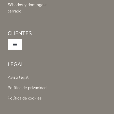
Sábados y domingos:
cerrado
CLIENTES
Toggle
Navigation
Mi cuenta
LEGAL
Condiciones de Compra
Aviso legal
Política de privacidad
Formas de Pago
Política de cookies