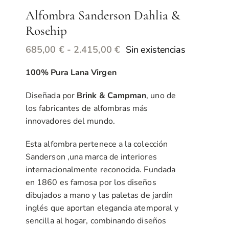
Alfombra Sanderson Dahlia &
Rosehip
Rango
Sin existencias
685,00
€
-
2.415,00
€
de
100% Pura Lana Virgen
precios:
desde
Diseñada por
Brink & Campman
, uno de
685,00 €
los fabricantes de alfombras más
hasta
innovadores del mundo.
2.415,00 €
Esta alfombra pertenece a la colección
Sanderson ,una marca de interiores
internacionalmente reconocida. Fundada
en 1860 es famosa por los diseños
dibujados a mano y las paletas de jardín
inglés que aportan elegancia atemporal y
sencilla al hogar, combinando diseños