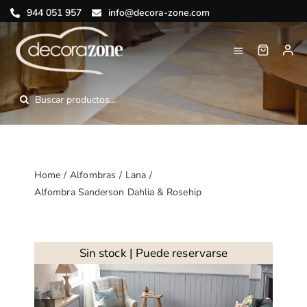
Saltar
944 051 957
info@decora-zone.com
al
contenido
Toggle
Navigation
Inicio
Buscar:
Nosotros
Tienda online
Home
Alfombras
Lana
Alfombra Sanderson Dahlia & Rosehip
Blog
Contacto
Sin stock | Puede reservarse