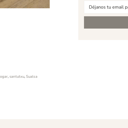
Correo
electrónico
ogar
,
santutxu
,
Sualsa