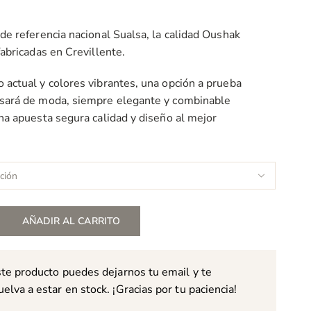
ecios:
esde
de referencia nacional Sualsa, la calidad Oushak
2,65 €
fabricadas en Crevillente.
asta
82,00 €
 actual y colores vibrantes, una opción a prueba
asará de moda, siempre elegante y combinable
Una apuesta segura calidad y diseño al mejor

AÑADIR AL CARRITO
ste producto puedes dejarnos tu email y te
lva a estar en stock. ¡Gracias por tu paciencia!