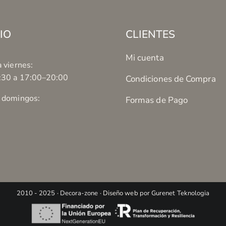
IO
CLIENTES
Mi cuenta
 viernes:
:30 a 17:00–20:00
Condiciones de Compra
 domingos:
Formas de Pago
2010 - 2025 · Decora-zone ·
Diseño web
por Gurenet Teknologia