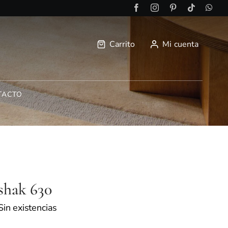
Carrito
Mi cuenta
TACTO
shak 630
ango
Sin existencias
e