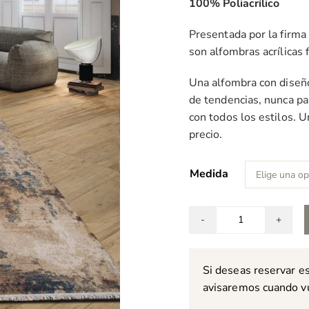
100% Poliacrílico
pr
d
Presentada por la firma 
9
son alfombras acrílicas 
h
2
Una alfombra con diseño
de tendencias, nunca p
con todos los estilos. 
precio.
Medida
Alfombra
Oushak
630
Si deseas reservar e
cantidad
avisaremos cuando vue