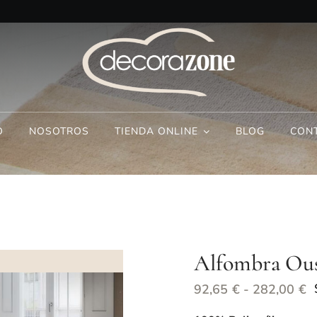
O
NOSOTROS
TIENDA ONLINE
BLOG
CON
Alfombra Ou
R
92,65
€
-
282,00
€
d