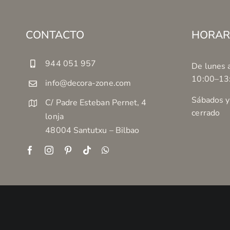
CONTACTO
HORAR
944 051 957
De lunes a
10:00–13
info@decora-zone.com
Sábados y
C/ Padre Esteban Pernet, 4
cerrado
lonja
48004 Santutxu – Bilbao