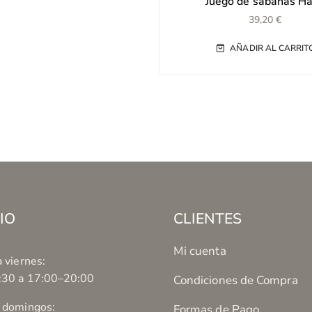
Juego de sábanas H
39,20
€
AÑADIR AL CARRIT
IO
CLIENTES
Mi cuenta
 viernes:
:30 a 17:00–20:00
Condiciones de Compra
 domingos:
Formas de Pago