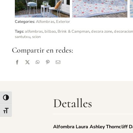
Categories:
Alfombras
,
Exterior
Tags:
alfombras
,
bilbao
,
Brink & Campman
,
decora zone
,
decoracio
santutxu
,
scion
Compartir en redes:
Detalles
Alternar alto contraste
Alternar tamaño de letra
Alfombra Laura Ashley Thorncliff D