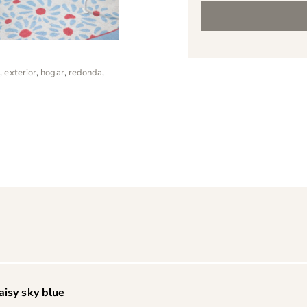
cantidad
n
,
exterior
,
hogar
,
redonda
,
aisy sky blue