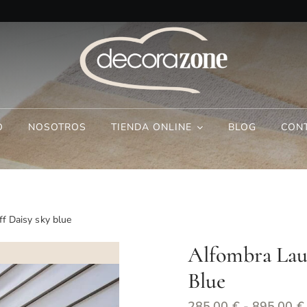
O
NOSOTROS
TIENDA ONLINE
BLOG
CON
f Daisy sky blue
Alfombra Laur
Blue
285,00
€
-
895,00
€