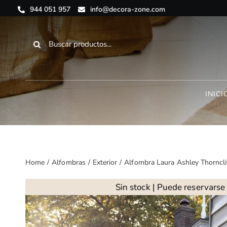
Saltar
944 051 957
info@decora-zone.com
al
contenido
Buscar:
INICI
Home
Alfombras
Exterior
Alfombra Laura Ashley Thornclif
Sin stock | Puede reservarse