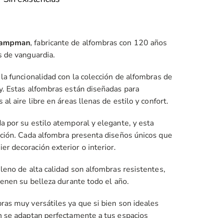
de
precios:
desde
Campman
, fabricante de alfombras con 120 años
285,00 €
s de vanguardia.
hasta
895,00 €
la funcionalidad con la colección de alfombras de
y. Estas alfombras están diseñadas para
al aire libre en áreas llenas de estilo y confort.
a por su estilo atemporal y elegante, y esta
pción. Cada alfombra presenta diseños únicos que
r decoración exterior o interior.
leno de alta calidad son alfombras resistentes,
ienen su belleza durante todo el año.
ras muy versátiles ya que si bien son ideales
n se adaptan perfectamente a tus espacios