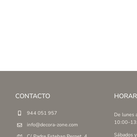
CONTACTO
HORAR
944 051 957
De lunes a
10:00–13
info@decora-zone.com
Sábados y
C/ Padre Esteban Pernet, 4