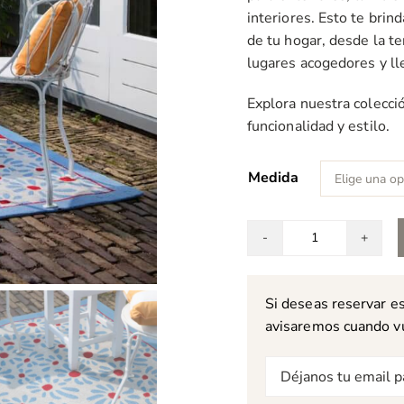
interiores. Esto te brind
de tu hogar, desde la te
lugares acogedores y ll
Explora nuestra colecció
funcionalidad y estilo.
Medida
Alfombra
Laura
Ashley
Si deseas reservar e
Thorncliff
avisaremos cuando vue
Daisy
sky
Correo
blue
electrónico