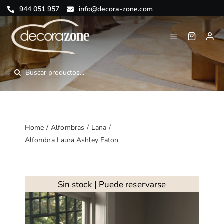
Saltar
944 051 957
info@decora-zone.com
al
contenido
Toggle
Navigation
Inicio
Buscar:
Nosotros
Tienda online
Home
Alfombras
Lana
Alfombra Laura Ashley Eaton
Blog
Contacto
Sin stock | Puede reservarse