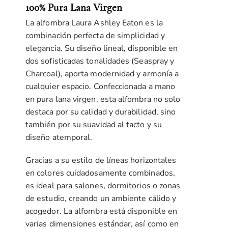
100% Pura Lana Virgen
precios:
desde
La alfombra Laura Ashley Eaton es la
679,00 €
combinación perfecta de simplicidad y
hasta
elegancia. Su diseño lineal, disponible en
2.549,00 €
dos sofisticadas tonalidades (Seaspray y
Charcoal), aporta modernidad y armonía a
cualquier espacio. Confeccionada a mano
en pura lana virgen, esta alfombra no solo
destaca por su calidad y durabilidad, sino
también por su suavidad al tacto y su
diseño atemporal.
Gracias a su estilo de líneas horizontales
en colores cuidadosamente combinados,
es ideal para salones, dormitorios o zonas
de estudio, creando un ambiente cálido y
acogedor. La alfombra está disponible en
varias dimensiones estándar, así como en