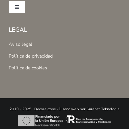
Toggle
Navigation
Mi cuenta
LEGAL
Condiciones de Compra
Aviso legal
Política de privacidad
Formas de Pago
Política de cookies
2010 - 2025 · Decora-zone ·
Diseño web
por Gurenet Teknologia