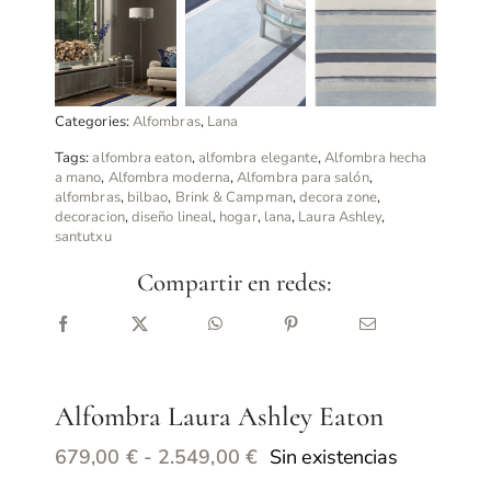
Categories:
Alfombras
,
Lana
Tags:
alfombra eaton
,
alfombra elegante
,
Alfombra hecha
a mano
,
Alfombra moderna
,
Alfombra para salón
,
alfombras
,
bilbao
,
Brink & Campman
,
decora zone
,
decoracion
,
diseño lineal
,
hogar
,
lana
,
Laura Ashley
,
santutxu
Compartir en redes:
Alfombra Laura Ashley Eaton
Rango
Sin existencias
679,00
€
-
2.549,00
€
de