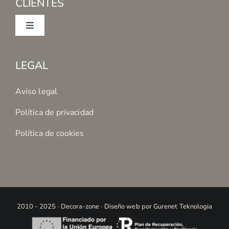
CLIENTES
Toggle
Navigation
Mi cuenta
LEGAL
Condiciones de Compra
Aviso legal
Política de privacidad
Formas de Pago
Política de cookies
2010 - 2025 · Decora-zone ·
Diseño web
por Gurenet Teknologia