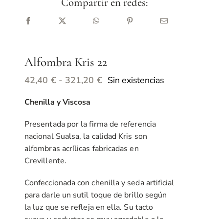
Compartir en redes:
Alfombra Kris 22
Rango
Sin existencias
42,40
€
-
321,20
€
de
Chenilla y Viscosa
precios:
desde
Presentada por la firma de referencia
42,40 €
nacional Sualsa, la calidad Kris son
hasta
alfombras acrílicas fabricadas en
321,20 €
Crevillente.
Confeccionada con chenilla y seda artificial
para darle un sutil toque de brillo según
la luz que se refleja en ella. Su tacto