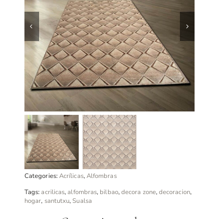
Categories:
Acrílicas
,
Alfombras
Tags:
acrilicas
,
alfombras
,
bilbao
,
decora zone
,
decoracion
,
hogar
,
santutxu
,
Sualsa