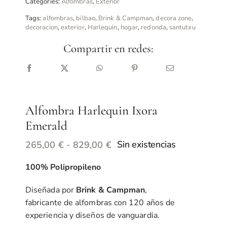
Categories:
Alfombras
,
Exterior
Tags:
alfombras
,
bilbao
,
Brink & Campman
,
decora zone
,
decoracion
,
exterior
,
Harlequin
,
hogar
,
redonda
,
santutxu
Compartir en redes:
Alfombra Harlequin Ixora
Emerald
Rango
Sin existencias
265,00
€
-
829,00
€
de
100% Polipropileno
precios:
desde
Diseñada por
Brink & Campman
,
265,00 €
fabricante de alfombras con 120 años de
hasta
experiencia y diseños de vanguardia.
829,00 €