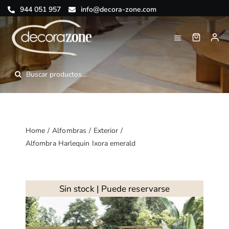
Saltar
944 051 957
info@decora-zone.com
al
contenido
Toggle
Navigation
Inicio
Buscar:
Nosotros
Tienda online
Home
Alfombras
Exterior
Alfombra Harlequin Ixora emerald
Blog
Contacto
Sin stock | Puede reservarse