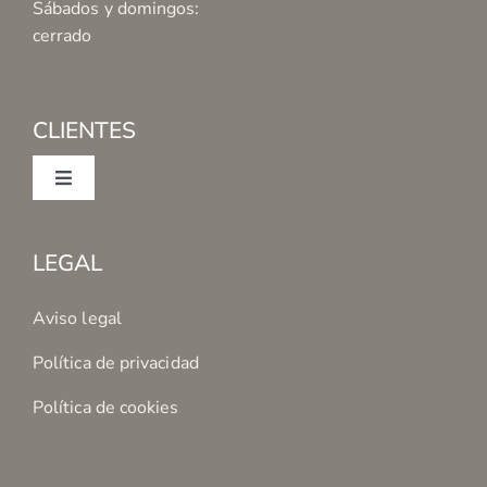
Sábados y domingos:
cerrado
CLIENTES
Toggle
Navigation
Mi cuenta
LEGAL
Condiciones de Compra
Aviso legal
Política de privacidad
Formas de Pago
Política de cookies