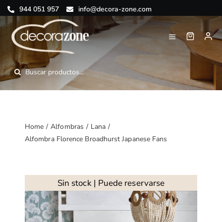
Saltar
944 051 957
info@decora-zone.com
al
contenido
Toggle
Navigation
Inicio
Buscar:
Nosotros
Tienda online
Home
Alfombras
Lana
Alfombra Florence Broadhurst Japanese Fans
Blog
Contacto
Sin stock | Puede reservarse