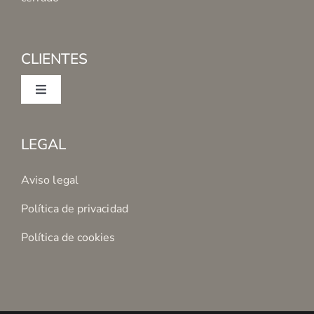
CLIENTES
Toggle
Navigation
Mi cuenta
LEGAL
Condiciones de Compra
Aviso legal
Política de privacidad
Formas de Pago
Política de cookies