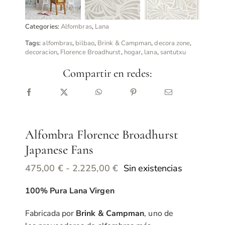
Categories:
Alfombras
,
Lana
Tags:
alfombras
,
bilbao
,
Brink & Campman
,
decora zone
,
decoracion
,
Florence Broadhurst
,
hogar
,
lana
,
santutxu
Compartir en redes:
Alfombra Florence Broadhurst
Japanese Fans
Rango
Sin existencias
475,00
€
-
2.225,00
€
de
100% Pura Lana Virgen
precios:
desde
Fabricada por
Brink & Campman
, uno de
475,00 €